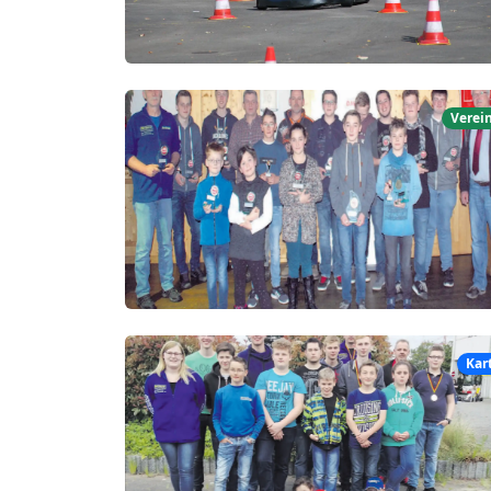
Verei
Kar