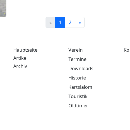
First
(current)
Last
«
1
2
»
rg
Hauptseite
Verein
Ko
Artikel
Termine
Archiv
Downloads
Historie
Kartslalom
Touristik
Oldtimer